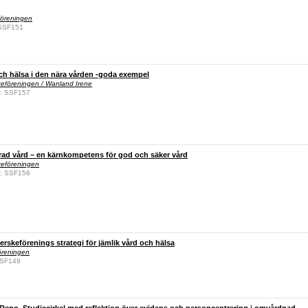
föreningen
 SSF151
ch hälsa i den nära vården -goda exempel
keföreningen / Wanland Irene
d: SSF157
rad vård – en kärnkompetens för god och säker vård
keföreningen
d: SSF156
rskeförenings strategi för jämlik vård och hälsa
öreningen
 SSF149