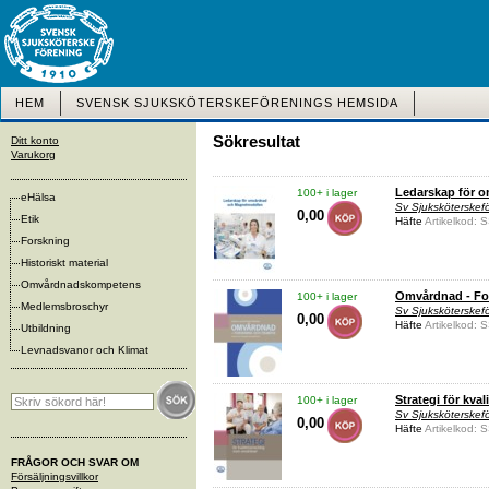
HEM
SVENSK SJUKSKÖTERSKEFÖRENINGS HEMSIDA
Sökresultat
Ditt konto
Varukorg
Ledarskap för 
100+ i lager
eHälsa
Sv Sjuksköterske
0,00
Etik
Häfte
Artikelkod:
Forskning
Historiskt material
Omvårdnadskompetens
Omvårdnad - Fo
100+ i lager
Medlemsbroschyr
Sv Sjuksköterskef
0,00
Häfte
Artikelkod:
Utbildning
Levnadsvanor och Klimat
Strategi för kv
100+ i lager
Sv Sjuksköterske
0,00
Häfte
Artikelkod:
FRÅGOR OCH SVAR OM
Försäljningsvillkor