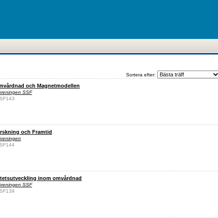
Sortera efter:
omvårdnad och Magnetmodellen
föreningen SSF
 SSF143
rskning och Framtid
öreningen
 SSF144
alitetsutveckling inom omvårdnad
föreningen SSF
 SSF139