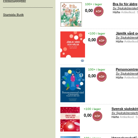
Personuppgifter
Bra liv för äldre
100+ i lager
Sv Sjuksköterske
0,00
Häfte
Artikelkod:
Startsida Butik
Jämlik vård o
<100 i lager
Sv Sjuksköters
0,00
Häfte
Artikelko
Personcentre
100+ i lager
Sv Sjuksköters
0,00
Häfte
Artikelko
Svensk sjuksköte
<100 i lager
Sv Sjuksköterskef
0,00
Häfte
Artikelkod: