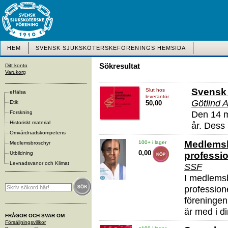
HEM
SVENSK SJUKSKÖTERSKEFÖRENINGS HEMSIDA
Sökresultat
Ditt konto
Varukorg
Svensk 
Slut hos
eHälsa
leverantör
Götlind 
Etik
50,00
Forskning
Den 14 m
Historiskt material
år. Dess 
Omvårdnadskompetens
Medlemsb
100+ i lager
Medlemsbroschyr
0,00
Utbildning
professi
Levnadsvanor och Klimat
SSF
I medlemsb
profession
föreningen
är med i d
FRÅGOR OCH SVAR OM
Försäljningsvillkor