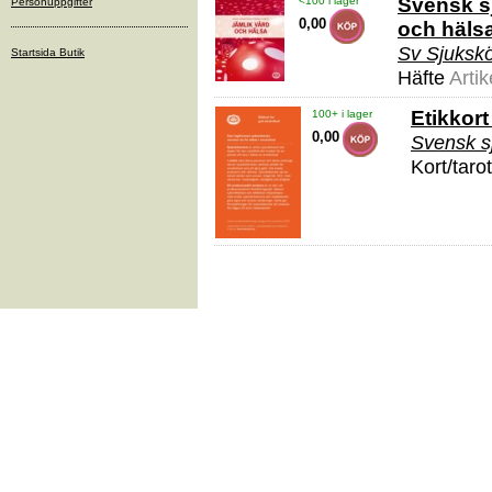
Svensk sj
<100 i lager
Personuppgifter
0,00
och häls
Sv Sjukskö
Startsida Butik
Häfte
Arti
Etikkor
100+ i lager
0,00
Svensk s
Kort/taro